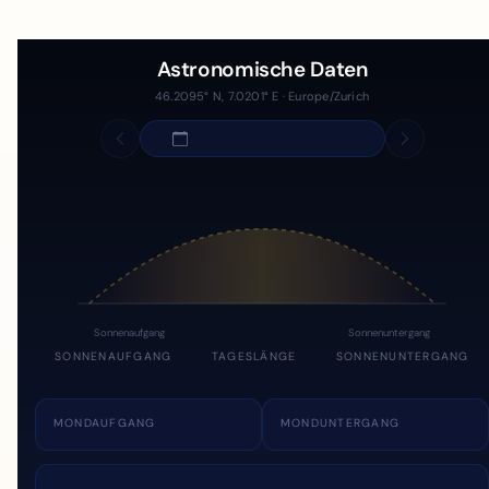
Astronomische Daten
46.2095° N, 7.0201° E · Europe/Zurich
Sonnenaufgang
Sonnenuntergang
SONNENAUFGANG
TAGESLÄNGE
SONNENUNTERGANG
MONDAUFGANG
MONDUNTERGANG