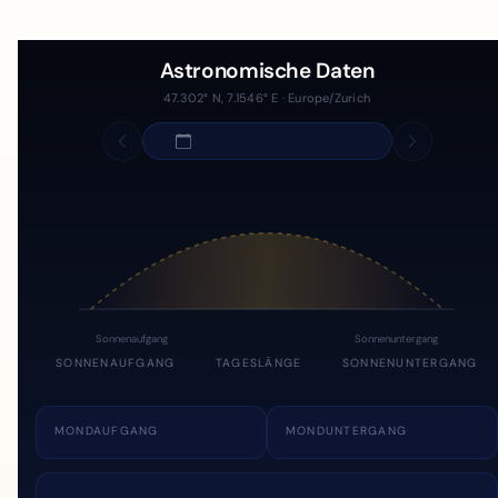
Astronomische Daten
47.302° N, 7.1546° E · Europe/Zurich
Sonnenaufgang
Sonnenuntergang
SONNENAUFGANG
TAGESLÄNGE
SONNENUNTERGANG
MONDAUFGANG
MONDUNTERGANG