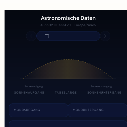
Astronomische Daten
46.9918° N, 7.3342° E · Europe/Zurich
Sonnenaufgang
Sonnenuntergang
SONNENAUFGANG
TAGESLÄNGE
SONNENUNTERGANG
MONDAUFGANG
MONDUNTERGANG