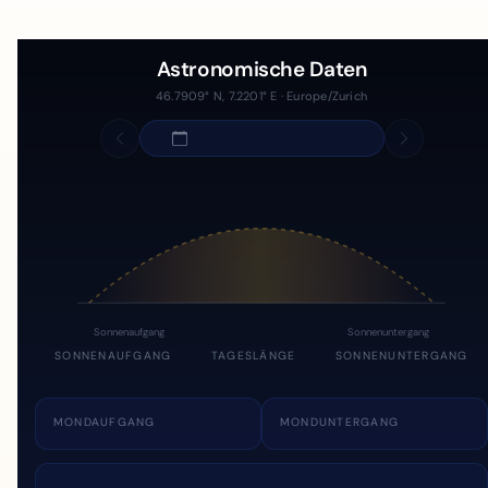
Astronomische Daten
46.7909° N, 7.2201° E · Europe/Zurich
Sonnenaufgang
Sonnenuntergang
SONNENAUFGANG
TAGESLÄNGE
SONNENUNTERGANG
MONDAUFGANG
MONDUNTERGANG