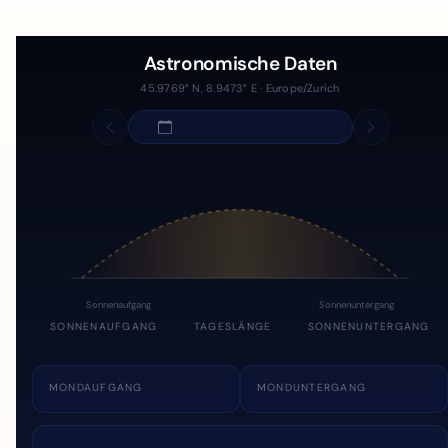
Astronomische Daten
45.9769° N, 8.9473° E · Europe/Zurich
Sonnenaufgang
Sonnenuntergang
SONNENAUFGANG
TAGESLÄNGE
SONNENUNTERGANG
MONDAUFGANG
MONDUNTERGANG