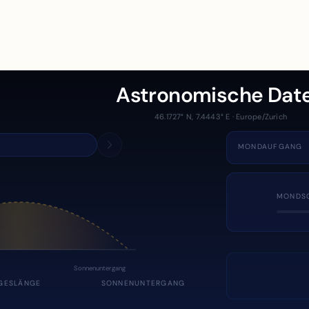
Astronomische Dat
46.1727° N, 7.4443° E · Europe/Zurich
MONDAUFGANG
MONDS
Sonnenuntergang
GESLÄNGE
SONNENUNTERGANG