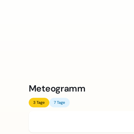
Meteogramm
3 Tage
7 Tage