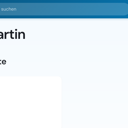
hen
rtin
te