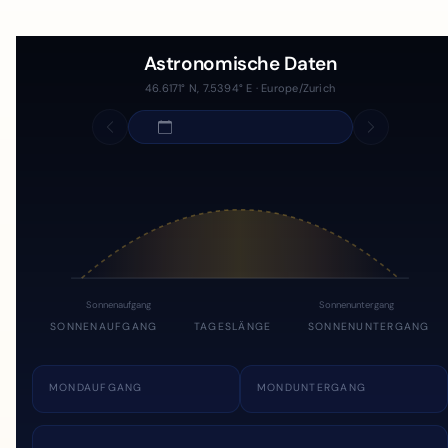
Astronomische Daten
46.6171° N, 7.5394° E · Europe/Zurich
Sonnenaufgang
Sonnenuntergang
SONNENAUFGANG
TAGESLÄNGE
SONNENUNTERGANG
MONDAUFGANG
MONDUNTERGANG