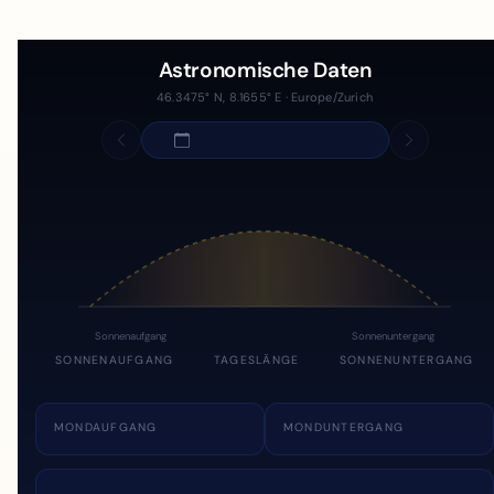
Astronomische Daten
46.3475° N, 8.1655° E · Europe/Zurich
Sonnenaufgang
Sonnenuntergang
SONNENAUFGANG
TAGESLÄNGE
SONNENUNTERGANG
MONDAUFGANG
MONDUNTERGANG