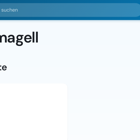
hen
magell
te