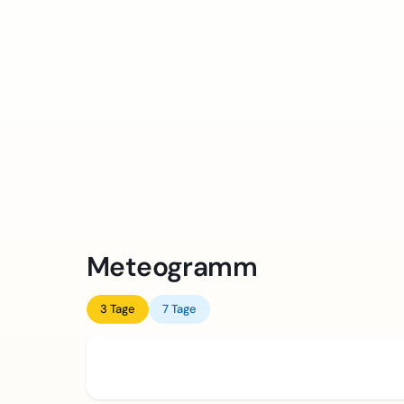
Meteogramm
3 Tage
7 Tage