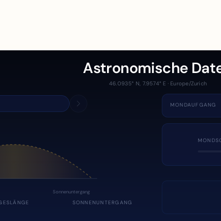
Astronomische Dat
46.0935° N, 7.9574° E · Europe/Zurich
MONDAUFGANG
MONDS
Sonnenuntergang
GESLÄNGE
SONNENUNTERGANG