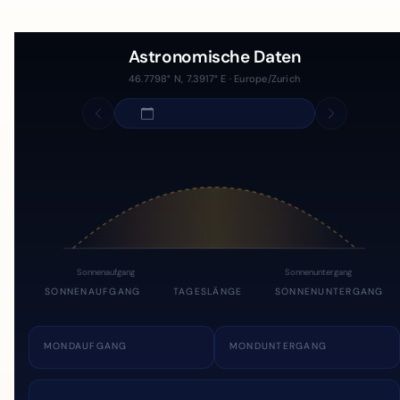
Astronomische Daten
46.7798° N, 7.3917° E · Europe/Zurich
Sonnenaufgang
Sonnenuntergang
SONNENAUFGANG
TAGESLÄNGE
SONNENUNTERGANG
MONDAUFGANG
MONDUNTERGANG