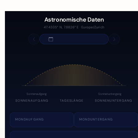
Astronomische Daten
47.4335° N, 7.8826° E · Europe/Zurich
Sonnenaufgang
Sonnenuntergang
SONNENAUFGANG
TAGESLÄNGE
SONNENUNTERGANG
MONDAUFGANG
MONDUNTERGANG