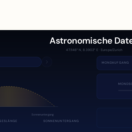
Astronomische Dat
47.1146° N, 8.3902° E · Europe/Zurich
MONDAUFGANG
MONDS
Sonnenuntergang
GESLÄNGE
SONNENUNTERGANG