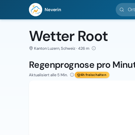
Ort suc
Neverin
Wetter Root
Kanton Luzern, Schweiz · 426 m
Regenprognose pro Minu
Aktualisiert alle 5 Min.
4h freischalten