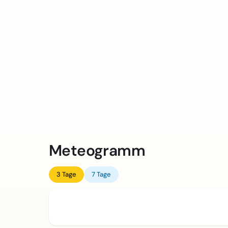
Meteogramm
3 Tage
7 Tage