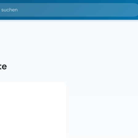
hen
te