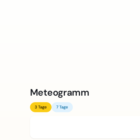
Meteogramm
3 Tage
7 Tage