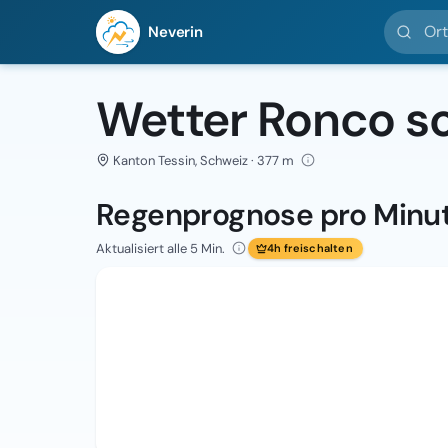
Ort suc
Neverin
Wetter Ronco s
Kanton Tessin, Schweiz · 377 m
Regenprognose pro Minu
Aktualisiert alle 5 Min.
4h freischalten