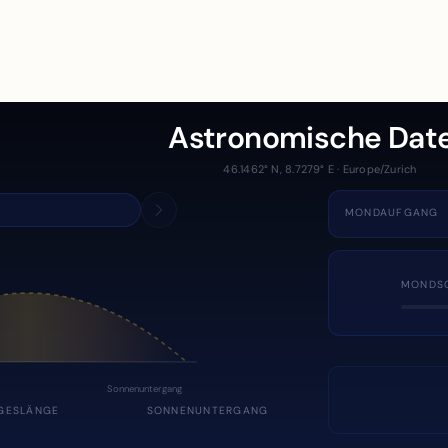
Astronomische Dat
46.1462° N, 8.7279° E · Europe/Zurich
MONDAUFGANG
MONDS
Sonnenuntergang
GESLÄNGE
SONNENUNTERGANG