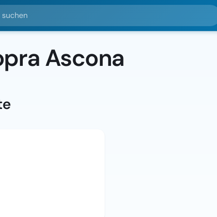
hen
opra Ascona
te