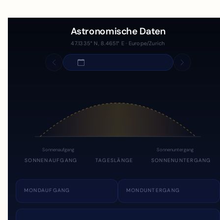
Astronomische Daten
47.1335° N, 8.4651° E · Europe/Zurich
Sonnenaufgang
Sonnenuntergang
SONNENAUFGANG
TAGESLÄNGE
SONNENUNTERGANG
MONDAUFGANG
MONDUNTERGANG