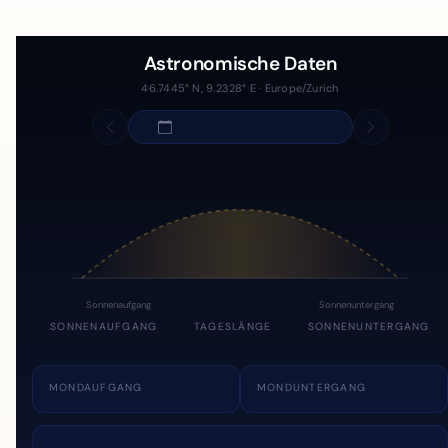
Astronomische Daten
46.7445° N, 9.2328° E · Europe/Zurich
Sonnenaufgang
Sonnenuntergang
SONNENAUFGANG
TAGESLÄNGE
SONNENUNTERGANG
MONDAUFGANG
MONDUNTERGANG