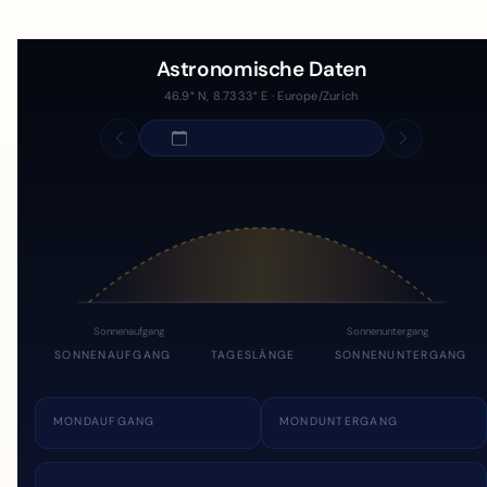
Astronomische Daten
46.9° N, 8.7333° E · Europe/Zurich
Sonnenaufgang
Sonnenuntergang
SONNENAUFGANG
TAGESLÄNGE
SONNENUNTERGANG
MONDAUFGANG
MONDUNTERGANG