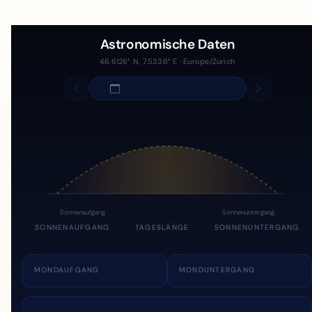
Astronomische Daten
46.6126° N, 7.5336° E · Europe/Zurich
Sonnenaufgang
Sonnenuntergang
SONNENAUFGANG
TAGESLÄNGE
SONNENUNTERGANG
MONDAUFGANG
MONDUNTERGANG