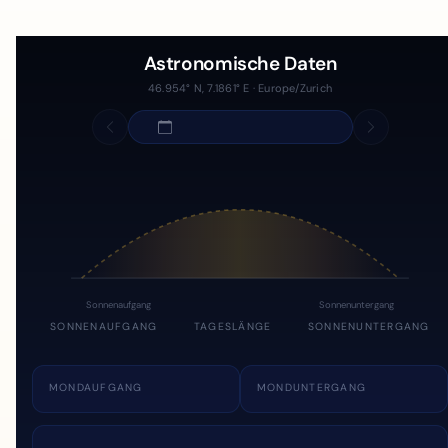
Astronomische Daten
46.954° N, 7.1861° E · Europe/Zurich
Sonnenaufgang
Sonnenuntergang
SONNENAUFGANG
TAGESLÄNGE
SONNENUNTERGANG
MONDAUFGANG
MONDUNTERGANG