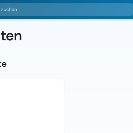
hen
lten
te