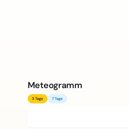
Meteogramm
3 Tage
7 Tage