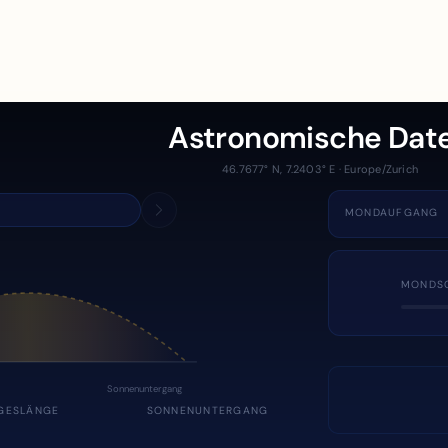
Astronomische Dat
46.7677° N, 7.2403° E · Europe/Zurich
MONDAUFGANG
MONDS
Sonnenuntergang
GESLÄNGE
SONNENUNTERGANG