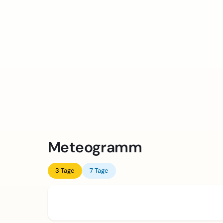
Meteogramm
3 Tage
7 Tage