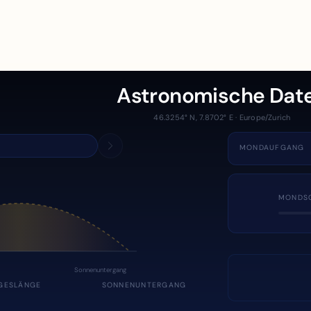
Astronomische Dat
46.3254° N, 7.8702° E · Europe/Zurich
MONDAUFGANG
MONDS
Sonnenuntergang
GESLÄNGE
SONNENUNTERGANG