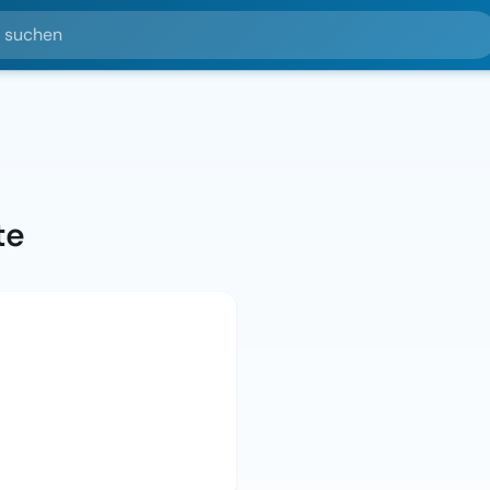
hen
te