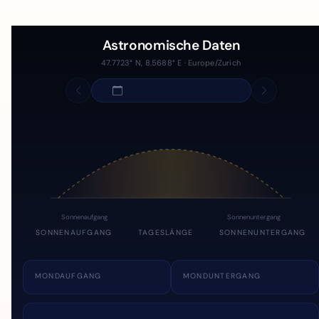
Astronomische Daten
47.7723° N, 8.5688° E · Europe/Zurich
Sonnenaufgang
Sonnenuntergang
SONNENAUFGANG
TAGESLÄNGE
SONNENUNTERGANG
MONDAUFGANG
MONDUNTERGANG