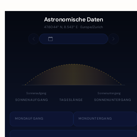
Astronomische Daten
47.6044° N, 8.543° E · Europe/Zurich
Sonnenaufgang
Sonnenuntergang
SONNENAUFGANG
TAGESLÄNGE
SONNENUNTERGANG
MONDAUFGANG
MONDUNTERGANG