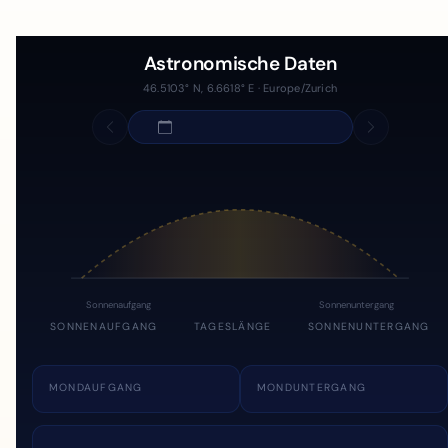
Astronomische Daten
46.5103° N, 6.6618° E · Europe/Zurich
Sonnenaufgang
Sonnenuntergang
SONNENAUFGANG
TAGESLÄNGE
SONNENUNTERGANG
MONDAUFGANG
MONDUNTERGANG