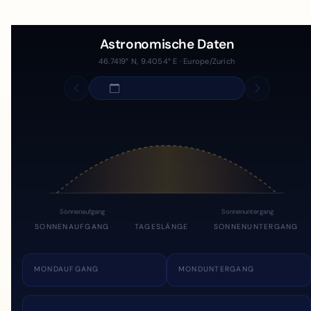
Astronomische Daten
46.7419° N, 9.4054° E · Europe/Zurich
Sonnenaufgang
Sonnenuntergang
SONNENAUFGANG
TAGESLÄNGE
SONNENUNTERGANG
MONDAUFGANG
MONDUNTERGANG