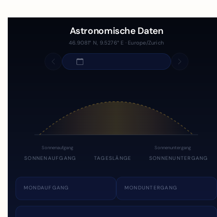
Astronomische Daten
46.9081° N, 9.5276° E · Europe/Zurich
Sonnenaufgang
Sonnenuntergang
SONNENAUFGANG
TAGESLÄNGE
SONNENUNTERGANG
MONDAUFGANG
MONDUNTERGANG