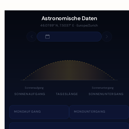
Astronomische Daten
46.0789° N, 7.5037° E · Europe/Zurich
Sonnenaufgang
Sonnenuntergang
SONNENAUFGANG
TAGESLÄNGE
SONNENUNTERGANG
MONDAUFGANG
MONDUNTERGANG