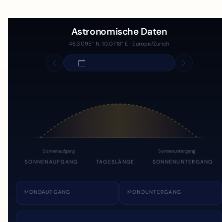
Astronomische Daten
46.3095° N, 10.0718° E · Europe/Zurich
Sonnenaufgang
Sonnenuntergang
SONNENAUFGANG
TAGESLÄNGE
SONNENUNTERGANG
MONDAUFGANG
MONDUNTERGANG