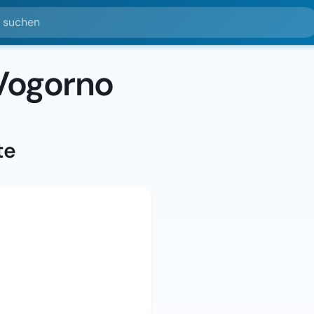
hen
 Vogorno
te