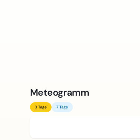
Meteogramm
3 Tage
7 Tage