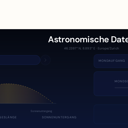
Astronomische Dat
46.2397° N, 8.893° E · Europe/Zurich
MONDAUFGANG
MONDS
Sonnenuntergang
GESLÄNGE
SONNENUNTERGANG