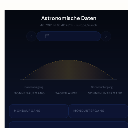
Astronomische Daten
46.706° N, 10.4028° E · Europe/Zurich
Sonnenaufgang
Sonnenuntergang
SONNENAUFGANG
TAGESLÄNGE
SONNENUNTERGANG
MONDAUFGANG
MONDUNTERGANG