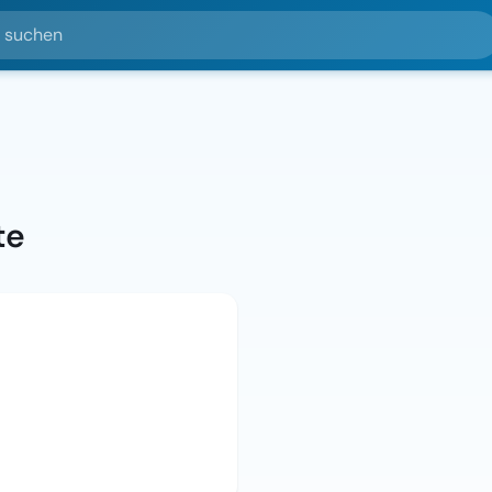
hen
te