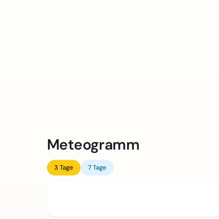
Meteogramm
3 Tage
7 Tage