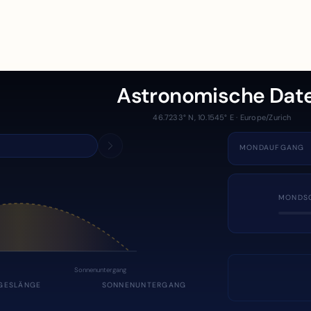
Astronomische Dat
46.7233° N, 10.1545° E · Europe/Zurich
MONDAUFGANG
MONDS
Sonnenuntergang
GESLÄNGE
SONNENUNTERGANG