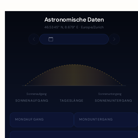
Astronomische Daten
46.5345° N, 8.679° E · Europe/Zurich
Sonnenaufgang
Sonnenuntergang
SONNENAUFGANG
TAGESLÄNGE
SONNENUNTERGANG
MONDAUFGANG
MONDUNTERGANG