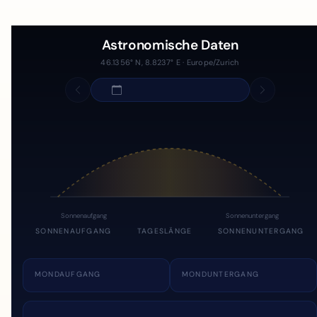
Astronomische Daten
46.1356° N, 8.8237° E · Europe/Zurich
Sonnenaufgang
Sonnenuntergang
SONNENAUFGANG
TAGESLÄNGE
SONNENUNTERGANG
MONDAUFGANG
MONDUNTERGANG