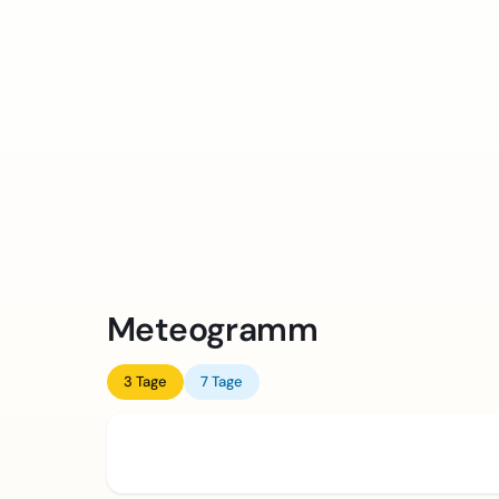
Meteogramm
3 Tage
7 Tage