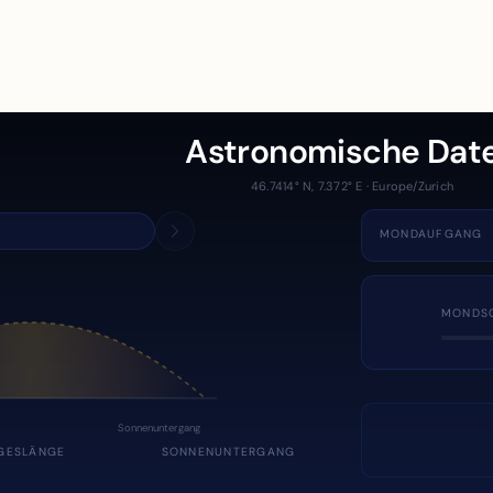
Astronomische Dat
46.7414° N, 7.372° E · Europe/Zurich
MONDAUFGANG
MONDS
Sonnenuntergang
GESLÄNGE
SONNENUNTERGANG