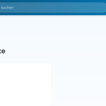
hen
te