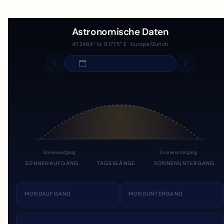
Astronomische Daten
47.2484° N, 8.1775° E · Europe/Zurich
Sonnenaufgang
Sonnenuntergang
SONNENAUFGANG
TAGESLÄNGE
SONNENUNTERGANG
MONDAUFGANG
MONDUNTERGANG