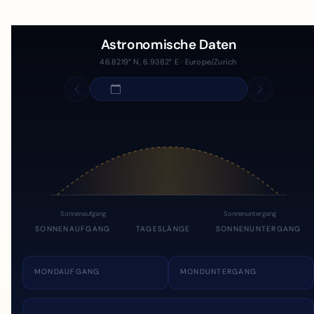
Astronomische Daten
46.8219° N, 6.9382° E · Europe/Zurich
Sonnenaufgang
Sonnenuntergang
SONNENAUFGANG
TAGESLÄNGE
SONNENUNTERGANG
MONDAUFGANG
MONDUNTERGANG