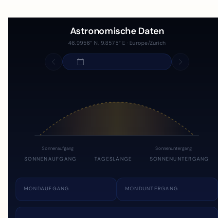
Astronomische Daten
46.9956° N, 9.8575° E · Europe/Zurich
Sonnenaufgang
Sonnenuntergang
SONNENAUFGANG
TAGESLÄNGE
SONNENUNTERGANG
MONDAUFGANG
MONDUNTERGANG