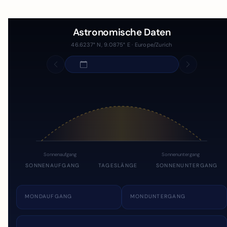
Astronomische Daten
46.6237° N, 9.0875° E · Europe/Zurich
Sonnenaufgang
Sonnenuntergang
SONNENAUFGANG
TAGESLÄNGE
SONNENUNTERGANG
MONDAUFGANG
MONDUNTERGANG