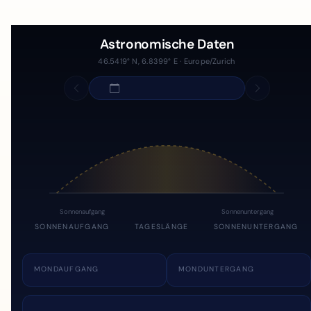
Astronomische Daten
46.5419° N, 6.8399° E · Europe/Zurich
Sonnenaufgang
Sonnenuntergang
SONNENAUFGANG
TAGESLÄNGE
SONNENUNTERGANG
MONDAUFGANG
MONDUNTERGANG