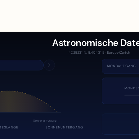
Astronomische Dat
47.2823° N, 8.4043° E · Europe/Zurich
MONDAUFGANG
MONDS
Sonnenuntergang
GESLÄNGE
SONNENUNTERGANG