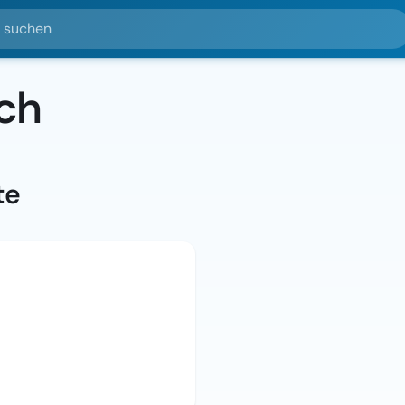
hen
ch
te