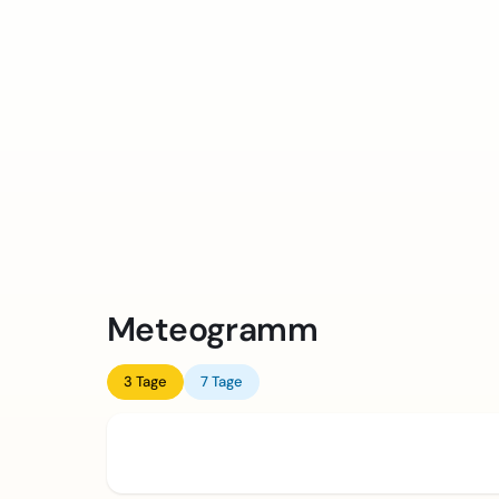
Meteogramm
3 Tage
7 Tage