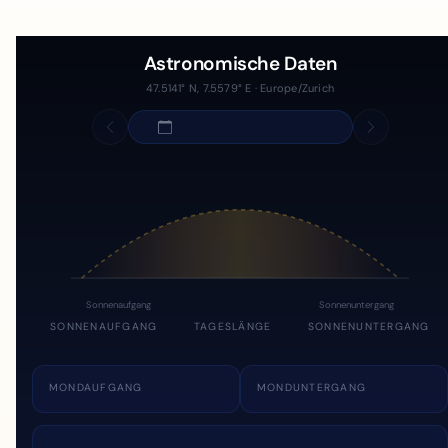
Astronomische Daten
47.5141° N, 7.5579° E · Europe/Zurich
Sonnenaufgang
Sonnenuntergang
SONNENAUFGANG
TAGESLÄNGE
SONNENUNTERGANG
MONDAUFGANG
MONDUNTERGANG