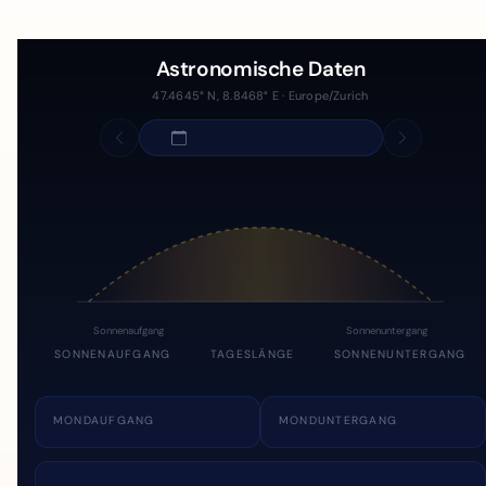
Astronomische Daten
47.4645° N, 8.8468° E · Europe/Zurich
Sonnenaufgang
Sonnenuntergang
SONNENAUFGANG
TAGESLÄNGE
SONNENUNTERGANG
MONDAUFGANG
MONDUNTERGANG