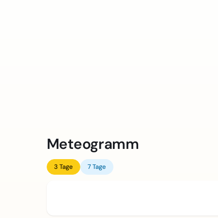
Meteogramm
3 Tage
7 Tage