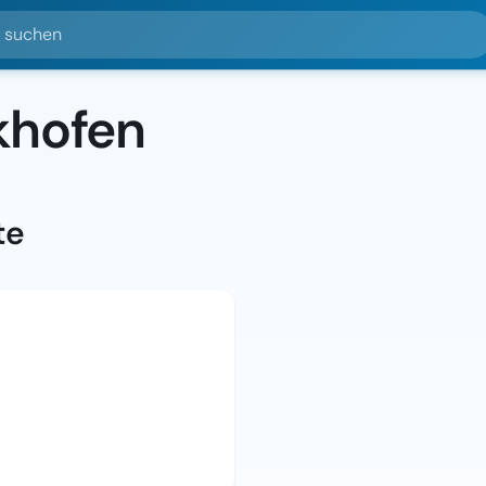
hen
khofen
te