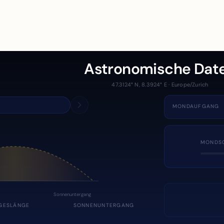
Astronomische Dat
47.3124° N, 8.3924° E · Europe/Zurich
MONDAUFGANG
MONDS
Sonnenuntergang
GESLÄNGE
SONNENUNTERGANG