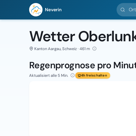
Ort suc
Neverin
Wetter Oberlun
Kanton Aargau, Schweiz · 461 m
Regenprognose pro Minu
Aktualisiert alle 5 Min.
4h freischalten