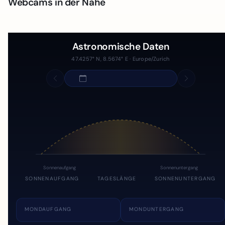
Webcams in der Nähe
Astronomische Daten
47.4257° N, 8.5674° E · Europe/Zurich
Sonnenaufgang
Sonnenuntergang
SONNENAUFGANG
TAGESLÄNGE
SONNENUNTERGANG
MONDAUFGANG
MONDUNTERGANG