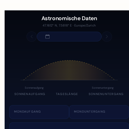
Astronomische Daten
47.1612° N, 7.5818° E · Europe/Zurich
Sonnenaufgang
Sonnenuntergang
SONNENAUFGANG
TAGESLÄNGE
SONNENUNTERGANG
MONDAUFGANG
MONDUNTERGANG