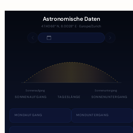
Astronomische Daten
47.4068° N, 8.0028° E · Europe/Zurich
Sonnenaufgang
Sonnenuntergang
SONNENAUFGANG
TAGESLÄNGE
SONNENUNTERGANG
MONDAUFGANG
MONDUNTERGANG