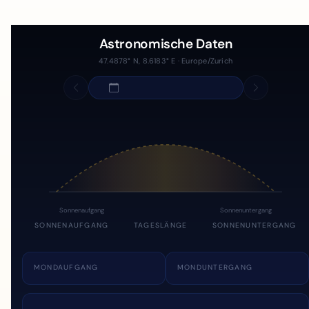
Astronomische Daten
47.4878° N, 8.6183° E · Europe/Zurich
Sonnenaufgang
Sonnenuntergang
SONNENAUFGANG
TAGESLÄNGE
SONNENUNTERGANG
MONDAUFGANG
MONDUNTERGANG