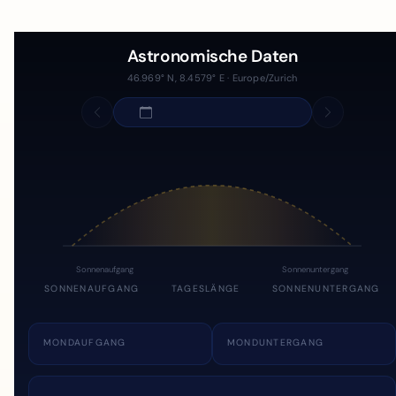
Astronomische Daten
46.969° N, 8.4579° E · Europe/Zurich
Sonnenaufgang
Sonnenuntergang
SONNENAUFGANG
TAGESLÄNGE
SONNENUNTERGANG
MONDAUFGANG
MONDUNTERGANG