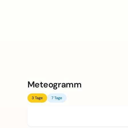
Meteogramm
3 Tage
7 Tage