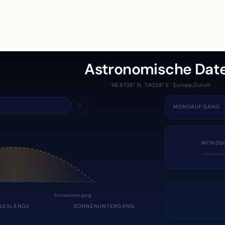
Astronomische Dat
46.8736° N, 7.4028° E · Europe/Zurich
MONDAUFGANG
MONDS
Sonnenuntergang
GESLÄNGE
SONNENUNTERGANG