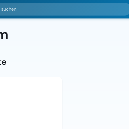
hen
lm
te