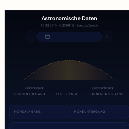
Astronomische Daten
46.3832° N, 6.2396° E · Europe/Zurich
Sonnenaufgang
Sonnenuntergang
SONNENAUFGANG
TAGESLÄNGE
SONNENUNTERGANG
MONDAUFGANG
MONDUNTERGANG