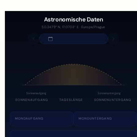
Astronomische Daten
50.3479° N, 17.0703° E · Europe/Prague
Sonnenaufgang
Sonnenuntergang
SONNENAUFGANG
TAGESLÄNGE
SONNENUNTERGANG
MONDAUFGANG
MONDUNTERGANG